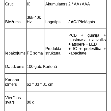
Grūti
IC
Akumulators
2 * AA / AAA
36k-40k
Biežums
Hz
Logotips
JVC
/ Pielāgots
PCB + gumija +
plastmasa + apvalks
+ atspere + LED
Produkta
+ IC + pretestība +
Iepakojums
PE soma
struktūra
kapacitāte
Daudzums
100 gab. Kartonā
Kartona
izmērs
62 * 33 * 31 cm
Vienības
svars
80 g