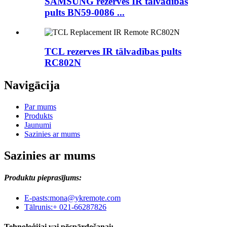
SAMSUNG rezerves IR tālvadības
pults BN59-0086 ...
TCL rezerves IR tālvadības pults
RC802N
Navigācija
Par mums
Produkts
Jaunumi
Sazinies ar mums
Sazinies ar mums
Produktu pieprasījums:
E-pasts:
mona@ykremote.com
Tālrunis:
+ 021-66287826
Tehnoloģijai vai pēcpārdošanai: