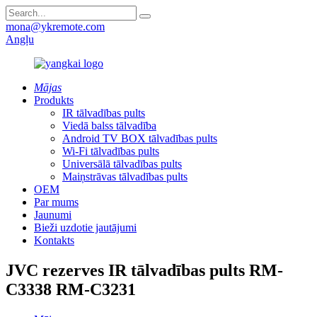
mona@ykremote.com
Angļu
Mājas
Produkts
IR tālvadības pults
Viedā balss tālvadība
Android TV BOX tālvadības pults
Wi-Fi tālvadības pults
Universālā tālvadības pults
Maiņstrāvas tālvadības pults
OEM
Par mums
Jaunumi
Bieži uzdotie jautājumi
Kontakts
JVC rezerves IR tālvadības pults RM-
C3338 RM-C3231