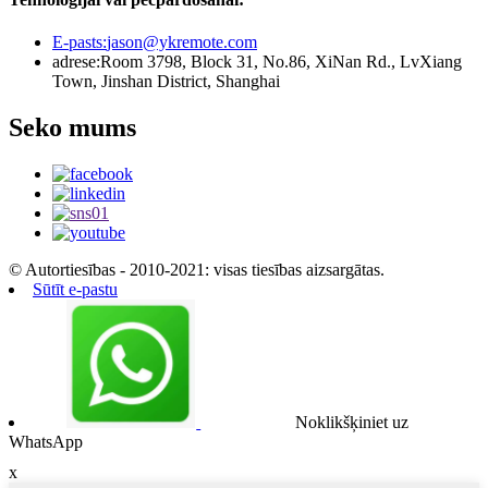
E-pasts:
jason@ykremote.com
adrese:
Room 3798, Block 31, No.86, XiNan Rd., LvXiang
Town, Jinshan District, Shanghai
Seko mums
© Autortiesības - 2010-2021: visas tiesības aizsargātas.
Sūtīt e-pastu
Noklikšķiniet uz
WhatsApp
x