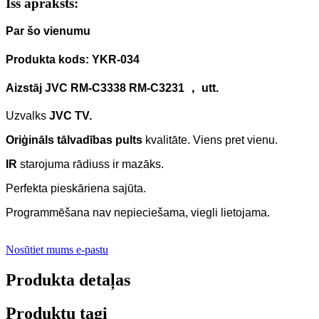
Īss apraksts:
Par šo vienumu
Produkta kods: YKR-034
Aizstāj JVC RM-C3338 RM-C3231 ， utt.
Uzvalks
JVC TV.
Oriģināls tālvadības pults
kvalitāte.
Viens pret vienu.
IR
starojuma rādiuss ir mazāks.
Perfekta pieskāriena sajūta.
Programmēšana nav nepieciešama, viegli lietojama.
Nosūtiet mums e-pastu
Produkta detaļas
Produktu tagi