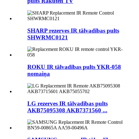
pults Rakuten TV
SHARP rezerves IR tālvadības pults
SHWRMC0121
ROKU IR tālvadības pults YKR-058
nomaiņa
LG rezerves IR tālvadības pults
AKB75095308 AKB7371560 ...