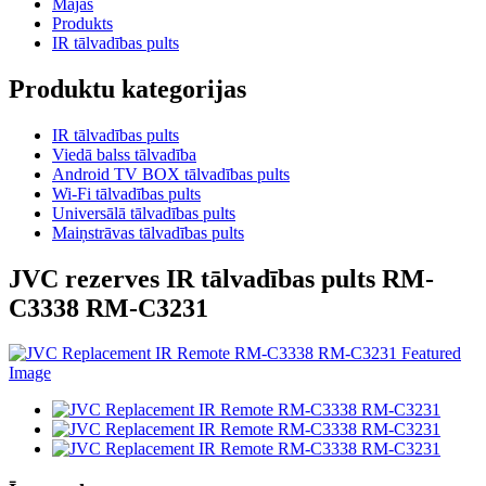
Mājas
Produkts
IR tālvadības pults
Produktu kategorijas
IR tālvadības pults
Viedā balss tālvadība
Android TV BOX tālvadības pults
Wi-Fi tālvadības pults
Universālā tālvadības pults
Maiņstrāvas tālvadības pults
JVC rezerves IR tālvadības pults RM-
C3338 RM-C3231