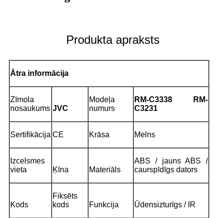
Produkta apraksts
Ātra informācija
Zīmola
Modeļa
RM-C3338 RM-
nosaukums
JVC
numurs
C3231
Sertifikācija
CE
Krāsa
Melns
Izcelsmes
ABS / jauns ABS /
vieta
Ķīna
Materiāls
caurspīdīgs dators
Fiksēts
Kods
kods
Funkcija
Ūdensizturīgs / IR