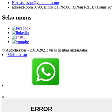
E-pasts:
jason@ykremote.com
adrese:
Room 3798, Block 31, No.86, XiNan Rd., LvXiang Town
Seko mums
© Autortiesības - 2010-2021: visas tiesības aizsargātas.
Sūtīt e-pastu
x