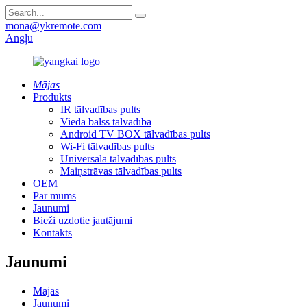
mona@ykremote.com
Angļu
Mājas
Produkts
IR tālvadības pults
Viedā balss tālvadība
Android TV BOX tālvadības pults
Wi-Fi tālvadības pults
Universālā tālvadības pults
Maiņstrāvas tālvadības pults
OEM
Par mums
Jaunumi
Bieži uzdotie jautājumi
Kontakts
Jaunumi
Mājas
Jaunumi