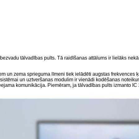
ezvadu tālvadības pults. Tā raidīšanas attālums ir lielāks nekā 
iem un zema sprieguma līmeni tiek ielādēti augstas frekvences ķ
sistēmai un uztveršanas modulim ir vienādi kodēšanas noteikumi,
pieejama komunikācija. Piemēram, ja tālvadības pults izmanto I