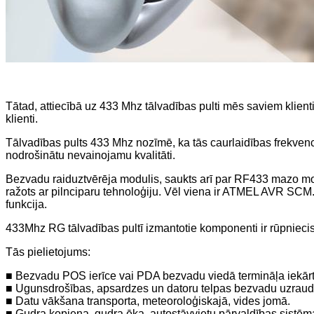
Tātad, attiecībā uz 433 Mhz tālvadības pulti mēs saviem klie
klienti.
Tālvadības pults 433 Mhz nozīmē, ka tās caurlaidības frekvenc
nodrošinātu nevainojamu kvalitāti.
Bezvadu raiduztvērēja modulis, saukts arī par RF433 mazo modu
ražots ar pilnciparu tehnoloģiju. Vēl viena ir ATMEL AVR SCM.
funkcija.
433Mhz RG tālvadības pultī izmantotie komponenti ir rūpniecisk
Tās pielietojums:
■ Bezvadu POS ierīce vai PDA bezvadu viedā termināļa iekārta
■ Ugunsdrošības, apsardzes un datoru telpas bezvadu uzraudz
■ Datu vākšana transporta, meteoroloģiskajā, vides jomā.
■ Gudra kopiena, gudra ēka, autostāvvietu pārvaldības sistēm