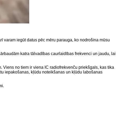
 arī varam iegūt datus pēc mēru parauga, ko nodrošina mūsu
ārbaudām katra tālvadības caurlaidības frekvenci un jaudu, lai
Viens no tiem ir viena IC radiofrekvenču priekšgals, kas tika
 datu iepakošanas, kļūdu noteikšanas un kļūdu labošanas
mi.