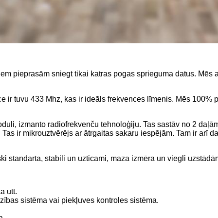
ntiem pieprasām sniegt tikai katras pogas sprieguma datus. Mēs
e ir tuvu 433 Mhz, kas ir ideāls frekvences līmenis. Mēs 100% p
li, izmanto radiofrekvenču tehnoloģiju. Tas sastāv no 2 daļām. 
 Tas ir mikrouztvērējs ar ātrgaitas sakaru iespējām. Tam ir arī
i standarta, stabili un uzticami, maza izmēra un viegli uzstādā
 utt.
ības sistēma vai piekļuves kontroles sistēma.
a.