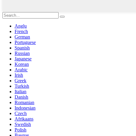
Angļu
French
German
Portuguese
Spanish
Russian
Japanese
Korean
Arabic
Irish
Greek
Turkish
Italian
Danish
Romanian
Indonesian
Czech
Afrikaans
Swedish
Polish
Basque