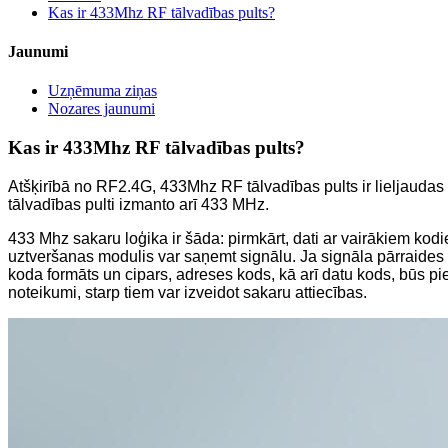
Kas ir 433Mhz RF tālvadības pults?
Jaunumi
Uzņēmuma ziņas
Nozares jaunumi
Kas ir 433Mhz RF tālvadības pults?
Atšķirībā no RF2.4G, 433Mhz RF tālvadības pults ir lieljaudas b
tālvadības pulti izmanto arī 433 MHz.
433 Mhz sakaru loģika ir šāda: pirmkārt, dati ar vairākiem kod
uztveršanas modulis var saņemt signālu. Ja signāla pārraides 
koda formāts un cipars, adreses kods, kā arī datu kods, būs 
noteikumi, starp tiem var izveidot sakaru attiecības.