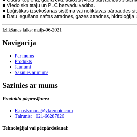
■ Viedo skaitītāju un PLC bezvadu vadība.
■ Loģistikas izsekošanas sistēma vai noliktavas pārbaudes si
■ Datu iegūšana naftas atradnēs, gāzes atradnēs, hidroloģijā 
Izlikšanas laiks: maijs-06-2021
Navigācija
Par mums
Produkts
Jaunumi
Sazinies ar mums
Sazinies ar mums
Produktu pieprasījums:
E-pasts:
mona@ykremote.com
Tālrunis:
+ 021-66287826
Tehnoloģijai vai pēcpārdošanai: