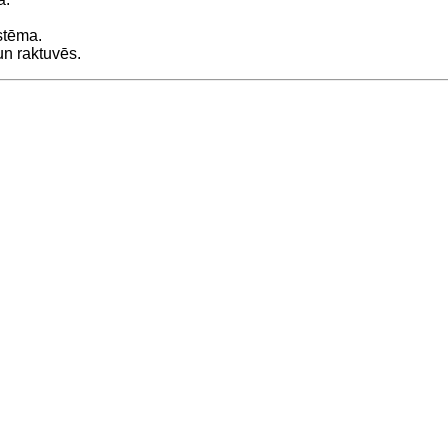
stēma.
un raktuvēs.