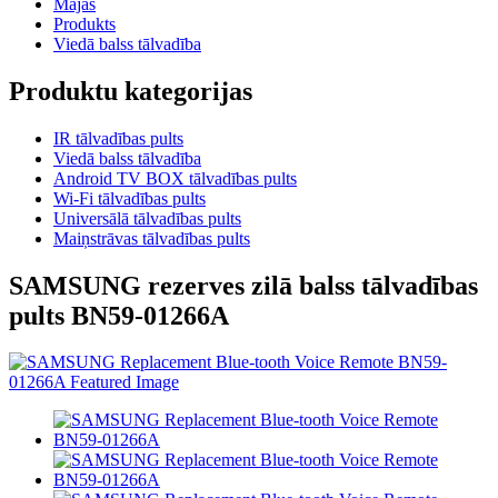
Mājas
Produkts
Viedā balss tālvadība
Produktu kategorijas
IR tālvadības pults
Viedā balss tālvadība
Android TV BOX tālvadības pults
Wi-Fi tālvadības pults
Universālā tālvadības pults
Maiņstrāvas tālvadības pults
SAMSUNG rezerves zilā balss tālvadības
pults BN59-01266A