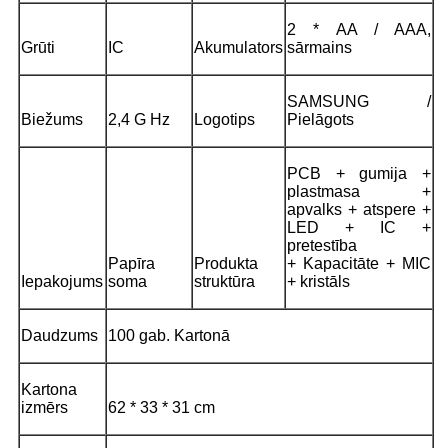
2 * AA / AAA,
Grūti
IC
Akumulators
sārmains
SAMSUNG /
Biežums
2,4 G Hz
Logotips
Pielāgots
PCB + gumija +
plastmasa +
apvalks + atspere +
LED + IC +
pretestība
Papīra
Produkta
+ Kapacitāte + MIC
Iepakojums
soma
struktūra
+ kristāls
Daudzums
100 gab. Kartonā
Kartona
izmērs
62 * 33 * 31 cm