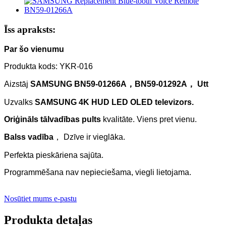
Īss apraksts:
Par šo vienumu
Produkta kods: YKR-016
Aizstāj
SAMSUNG
BN59-012
66
A
，
BN59-012
92
A
， Utt
Uzvalks
SAMSUNG 4K HUD LED OLED televizors.
Oriģināls tālvadības pults
kvalitāte. Viens pret vienu.
Balss vadība
， Dzīve ir vieglāka.
Perfekta pieskāriena sajūta.
Programmēšana nav nepieciešama, viegli lietojama.
Nosūtiet mums e-pastu
Produkta detaļas