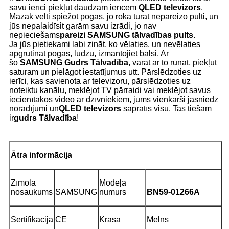
savu ierīci piekļūt daudzām ierīcēm
QLED televizors
.
Mazāk velti spiežot pogas, jo rokā turat nepareizo pulti, un
jūs nepalaidīsit garām savu izrādi, jo nav
nepieciešams
pareizi
SAMSUNG
tālvadības pults
.
Ja jūs pietiekami labi zināt, ko vēlaties, un nevēlaties
apgrūtināt pogas, lūdzu, izmantojiet balsi. Ar
šo
SAMSUNG
Gudrs
Tālvadība
, varat ar to runāt, piekļūt
saturam un pielāgot iestatījumus utt. Pārslēdzoties uz
ierīci, kas savienota ar televizoru, pārslēdzoties uz
noteiktu kanālu, meklējot TV pārraidi vai meklējot savus
iecienītākos video ar dzīvniekiem, jums vienkārši jāsniedz
norādījumi un
QLED televizors
sapratīs visu. Tas tiešām
ir
gudrs
Tālvadība
!
Ātra informācija
Zīmola
Modeļa
nosaukums
SAMSUNG
numurs
BN59-01266A
Sertifikācija
CE
Krāsa
Melns