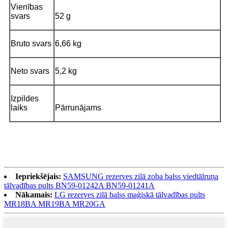
Vienības
svars
52 g
Bruto svars
6,66 kg
Neto svars
5,2 kg
Izpildes
laiks
Pārrunājams
Iepriekšējais:
SAMSUNG rezerves zilā zoba balss viedtālruņa
tālvadības pults BN59-01242A BN59-01241A
Nākamais:
LG rezerves zilā balss maģiskā tālvadības pults
MR18BA MR19BA MR20GA