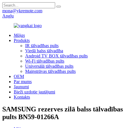
mona@ykremote.com
Angļu
Mājas
Produkts
IR tālvadības pults
Viedā balss tālvadība
Android TV BOX tālvadības pults
Wi-Fi tālvadības pults
Universālā tālvadības pults
Maiņstrāvas tālvadības pults
OEM
Par mums
Jaunumi
Bieži uzdotie jautājumi
Kontakts
SAMSUNG rezerves zilā balss tālvadības
pults BN59-01266A