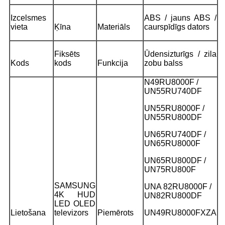
Izcelsmes
ABS / jauns ABS /
vieta
Ķīna
Materiāls
caurspīdīgs dators
Fiksēts
Ūdensizturīgs / zila
Kods
kods
Funkcija
zobu balss
N49RU8000F /
UN55RU740DF
UN55RU8000F /
UN55RU800DF
UN65RU740DF /
UN65RU8000F
UN65RU800DF /
UN75RU800F
SAMSUNG
UNA 82RU8000F /
4K HUD
UN82RU800DF
LED OLED
Lietošana
televizors
Piemērots
UN49RU8000FXZA